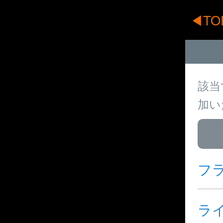
◀TO
該当
加い
フ
ラ