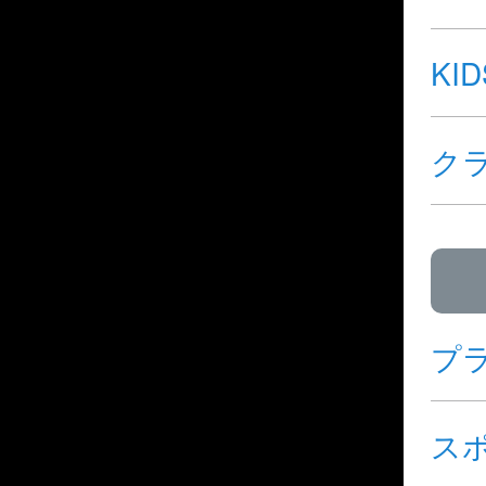
KI
ク
プ
ス